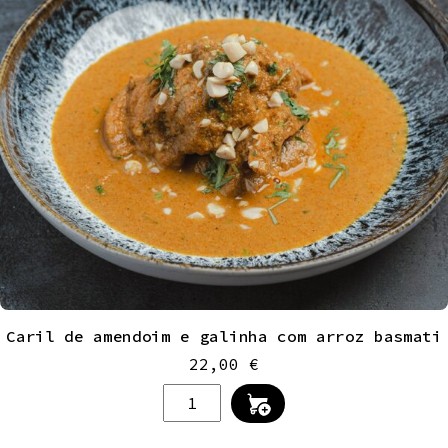
Caril de amendoim e galinha com arroz basmati
22,00
€
Quantidade
de
Caril