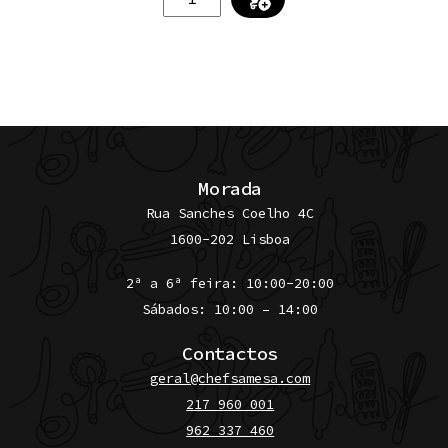
de
Chacuti
de
galinha
com
amêndoas e
arroz
Morada
basmati
Rua Sanches Coelho 4C
1600-202 Lisboa
2ª a 6ª feira: 10:00-20:00
Sábados: 10:00 – 14:00
Contactos
geral@chefsamesa.com
217 960 001
962 337 460