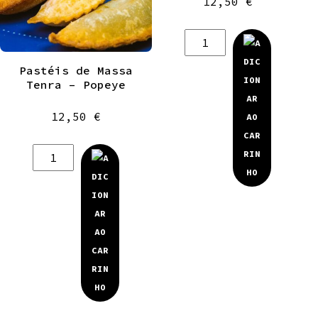
12,50
€
Quantidade
de
Pastéis de Massa
Pastéis
Tenra – Popeye
de
Massa
12,50
€
Tenra
-
Quantidade
Requeijocas
de
Pastéis
de
Massa
Tenra
-
Popeye