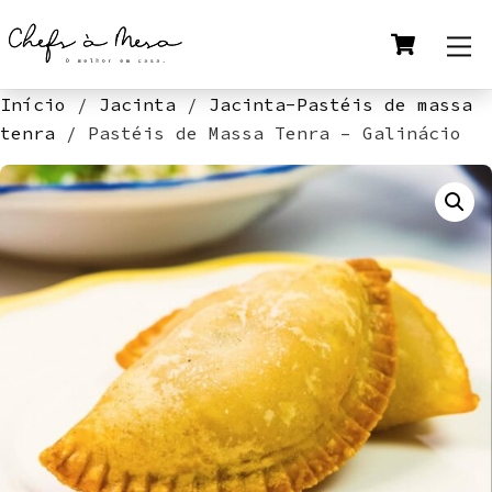
Skip
Cart
M
to
content
Início
/
Jacinta
/
Jacinta-Pastéis de massa
tenra
/ Pastéis de Massa Tenra – Galinácio