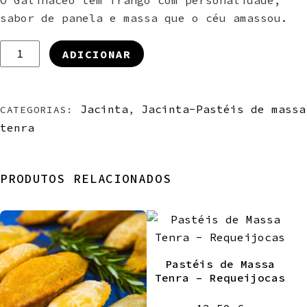
sabor de panela e massa que o céu amassou.
Quantidade
ADICIONAR
de
Pastéis
de
Jacinta
Jacinta-Pastéis de massa
CATEGORIAS:
,
Massa
tenra
Tenra
-
Galinácio
PRODUTOS RELACIONADOS
Pastéis de Massa
Tenra – Requeijocas