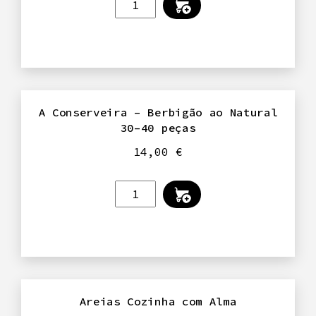
de
Mayonese
Japonesa
A Conserveira – Berbigão ao Natural
30–40 peças
14,00
€
Quantidade
de
A
Conserveira
–
Berbigão
ao
Areias Cozinha com Alma