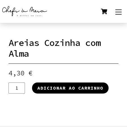
Skip
Cart
M
to
content
Areias Cozinha com
Alma
4,30
€
Quantidade
ADICIONAR AO CARRINHO
de
Areias
Cozinha
com
Alma