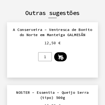
Outras sugestões
A Conserveira – Ventresca de Bonito
do Norte em Manteiga GALMESÃN
12,50
€
Quantidade
de
A
Conserveira
-
Ventresca
de
NOSTER – Essentia – Queijo Serra
(tipo) 500g
Bonito
do