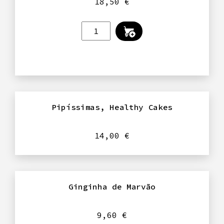
18,50
€
Norte
em
Quantidade
Manteiga
de
GALMESÃN
NOSTER
-
Essentia
-
Queijo
Pipíssimas, Healthy Cakes
Serra
(tipo)
14,00
€
500g
Ginginha de Marvão
9,60
€