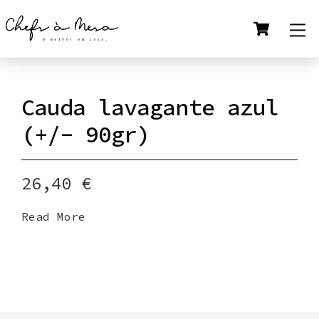
Skip
Cart
M
to
content
Cauda lavagante azul
(+/- 90gr)
26,40
€
Read More