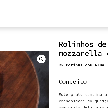
Rolinhos de
mozzarella 
By
Cozinha com Alma
Conceito
Este prato combina a
cremosidade do queij
num prato delicioso 