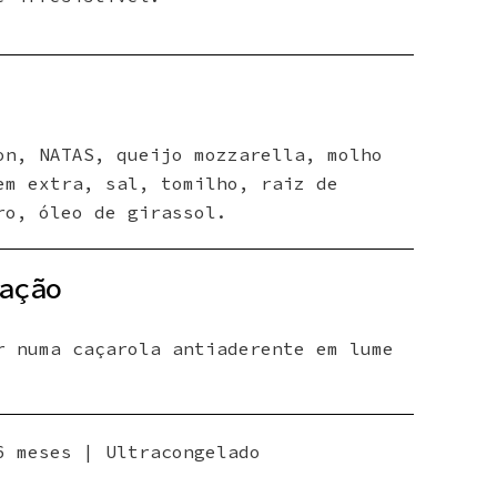
on, NATAS, queijo mozzarella, molho
em extra, sal, tomilho, raiz de
ro, óleo de girassol.
ação
r numa caçarola antiaderente em lume
6 meses | Ultracongelado