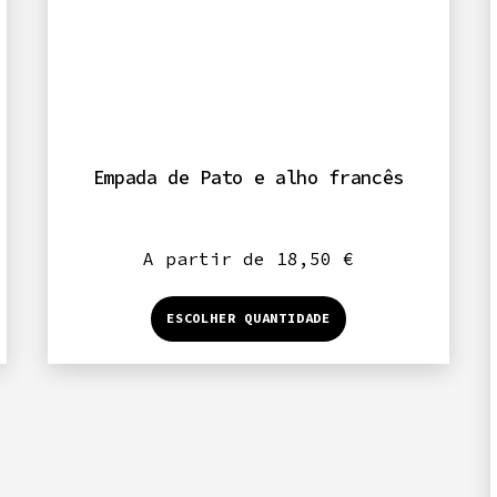
Empada de Pato e alho francês
A partir de
18,50
€
This
ESCOLHER QUANTIDADE
product
has
multiple
.
variants.
The
options