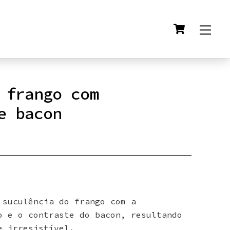
Cart
Men
 frango com
e bacon
 suculência do frango com a
o e o contraste do bacon, resultando
e irresistível.