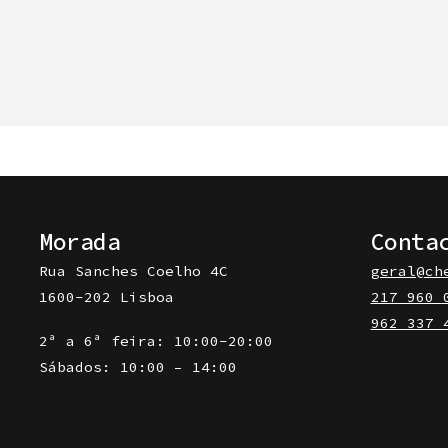
may
be
chosen
on
the
product
page
Morada
Conta
Rua Sanches Coelho 4C
geral@ch
1600-202 Lisboa
217 960 
962 337 
2ª a 6ª feira: 10:00-20:00
Sábados: 10:00 – 14:00