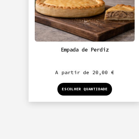
Empada de Perdiz
A partir de
20,00
€
This
ESCOLHER QUANTIDADE
product
has
multiple
variants
The
options