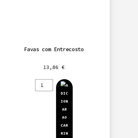
Favas com Entrecosto
13,86
€
Quantidade
de
Favas
com
Entrecosto