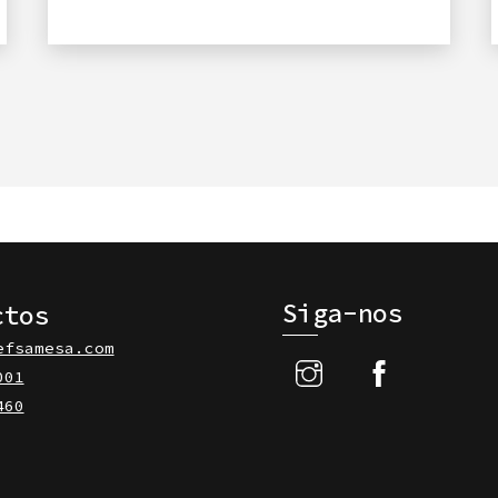
Siga-nos
ctos
efsamesa.com
001
460