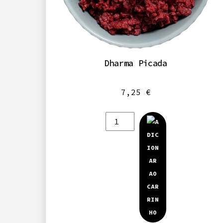
Dharma Picada
7,25
€
Quantidade
de
Dharma
Picada