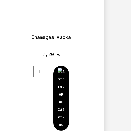
Chamuças Asoka
7,20
€
Quantidade
de
Chamuças
Asoka