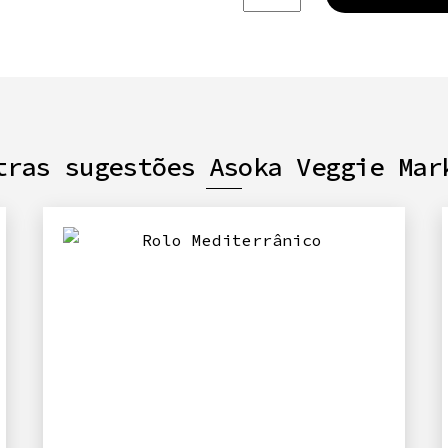
de
Salame,
sem
glúten
tras sugestões Asoka Veggie Mar