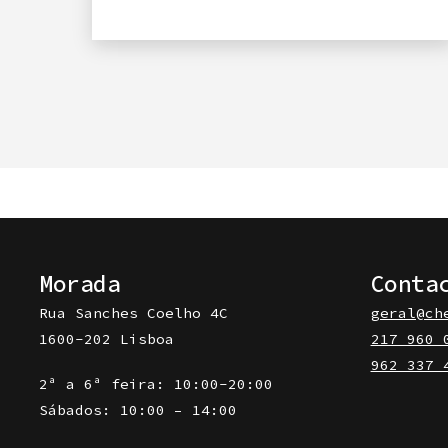
Morada
Conta
Rua Sanches Coelho 4C
geral@ch
1600-202 Lisboa
217 960 
962 337 
2ª a 6ª feira: 10:00-20:00
Sábados: 10:00 – 14:00