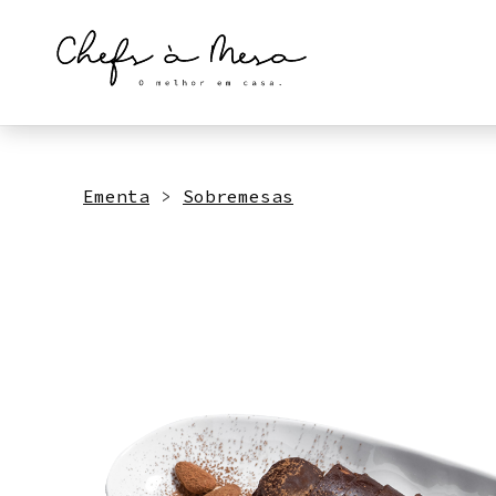
Skip
to
content
Ementa
>
Sobremesas