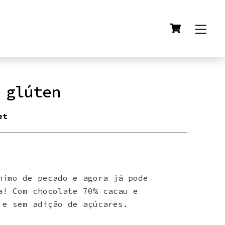
Cart
Men
 glúten
et
nimo de pecado e agora já pode
a! Com chocolate 70% cacau e
 e sem adição de açúcares.