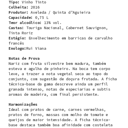
Tipo:
Vinho Tinto
Colheita:
2016
Produtor:
Aveleda / Quinta d’Aguieira
Capacidade:
0,75 L
Teor alcoólico:
13% vol.
Castas:
Touriga Nacional, Cabernet Sauvignon,
Tinta Roriz
Estágio:
Envelhecimento em barricas de carvalho
francês
Enologo:
Rui Viana
Notas de Prova
Nariz com fruta silvestre bem madura, também
esteva e agulha de pinheiro. Na boca tem corpo
leve, a trazer a nota vegetal seca ao topo do
conjunto, com sugestão de doçura frutada. A ficha
técnica-base da gama descreve ainda um perfil
granada intenso, notas de especiarias e subtis
aromas de madeira, com final persistente.
Harmonizações
Ideal com pratos de carne, carnes vermelhas,
pratos de forno, massas com molho de tomate e
queijos de maior intensidade. A ficha técnica-
base destaca também boa afinidade com costeleta