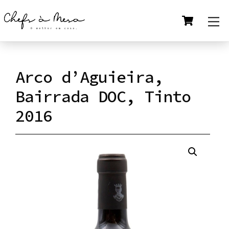
Skip
Cart
M
to
content
Arco d’Aguieira,
Bairrada DOC, Tinto
2016