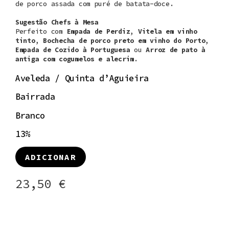
de porco assada com puré de batata-doce.
Sugestão Chefs à Mesa
Perfeito com
Empada de Perdiz
,
Vitela em vinho
tinto
,
Bochecha de porco preto em vinho do Porto
,
Empada de Cozido à Portuguesa
ou
Arroz de pato à
antiga com cogumelos e alecrim
.
Aveleda / Quinta d’Aguieira
Bairrada
Branco
13%
ADICIONAR
23,50
€