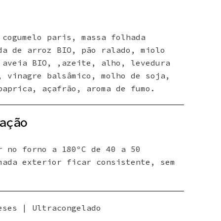
 cogumelo paris, massa folhada
da de arroz BIO, pão ralado, miolo
 aveia BIO, ,azeite, alho, levedura
, vinagre balsâmico, molho de soja,
paprica, açafrão, aroma de fumo.
ação
r no forno a 180ºC de 40 a 50
mada exterior ficar consistente, sem
eses | Ultracongelado