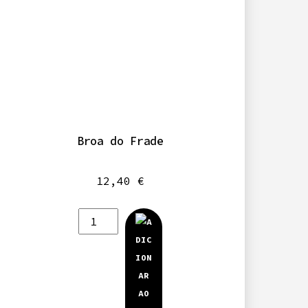
Broa do Frade
12,40
€
Quantidade
de
Broa
do
Frade