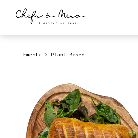
Skip
to
content
Ementa
>
Plant Based