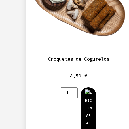
Croquetes de Cogumelos
8,50
€
Quantidade
de
Croquetes
de
Cogumelos