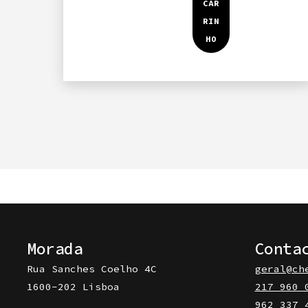
Morada
Conta
Rua Sanches Coelho 4C
geral@ch
1600-202 Lisboa
217 960 
962 337 