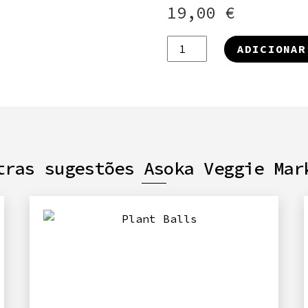
19,00
€
Quantidade
ADICIONAR
de
Beet
Wellington
tras sugestões Asoka Veggie Mar