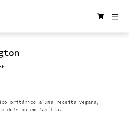
Cart
Men
gton
et
ico britânico a uma receita vegana,
 a dois ou em família.