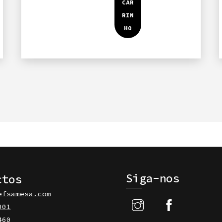
Siga-nos
ctos
efsamesa.com
001
460