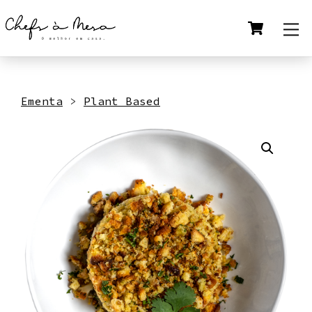
Skip
Cart
M
to
content
Ementa
>
Plant Based