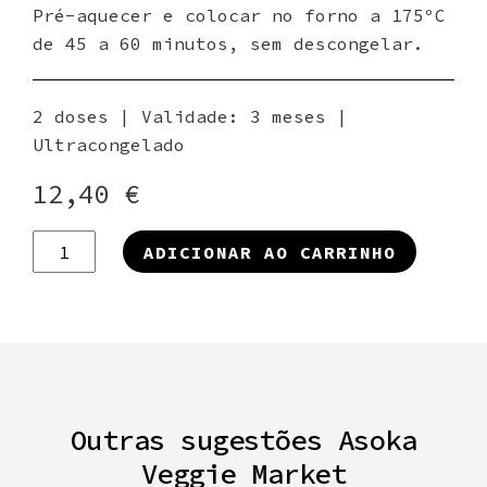
Pré-aquecer e colocar no forno a 175ºC
de 45 a 60 minutos, sem descongelar.
2 doses | Validade: 3 meses |
Ultracongelado
12,40
€
Quantidade
ADICIONAR AO CARRINHO
de
Broa
do
Frade
Outras sugestões Asoka
Veggie Market