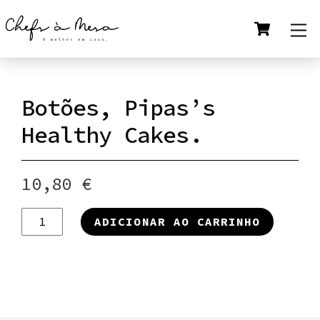
Skip
Cart
M
to
content
Botões, Pipas’s
Healthy Cakes.
10,80
€
Quantidade
ADICIONAR AO CARRINHO
de
Botões,
Pipas's
Healthy
Cakes.