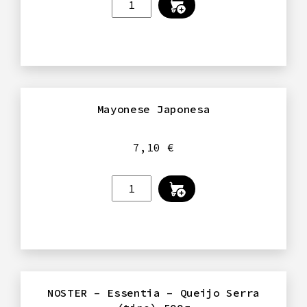
de
Limontejo,
by
Antiche
Distillerie
Catucci,
Mayonese Japonesa
500
ml
7,10
€
Quantidade
de
Mayonese
Japonesa
NOSTER – Essentia – Queijo Serra