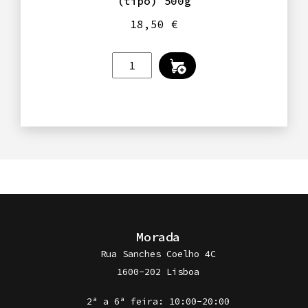
(tipo) 500g
18,50
€
Quantidade
de
NOSTER
-
Essentia
-
Queijo
Serra
(tipo)
500g
Morada
Rua Sanches Coelho 4C
1600-202 Lisboa
2ª a 6ª feira: 10:00-20:00