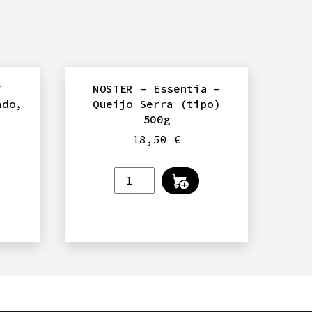
7
NOSTER – Essentia –
ado,
Queijo Serra (tipo)
500g
18,50
€
Quantidade
de
NOSTER
-
Essentia
-
Queijo
Serra