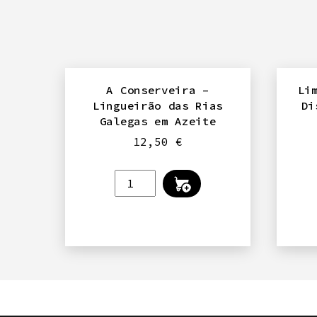
Bico
Biológicas
Natur'Avenir
A Conserveira –
Li
Lingueirão das Rias
Di
Galegas em Azeite
12,50
€
Quantidade
de
A
Conserveira
-
Lingueirão
das
Rias