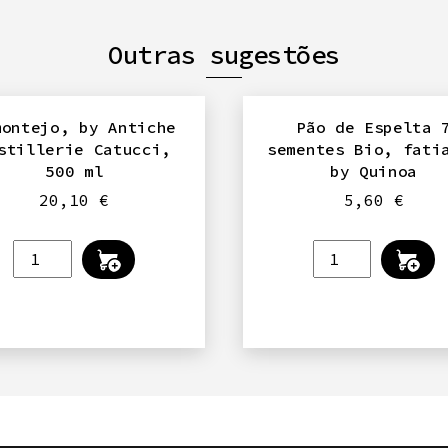
Outras sugestões
montejo, by Antiche
Pão de Espelta 
stillerie Catucci,
sementes Bio, fati
500 ml
by Quinoa
20,10
€
5,60
€
Quantidade
Quantidade
de
de
Limontejo,
Pão
by
de
Antiche
Espelta
Distillerie
7
Catucci,
sementes
500
Bio,