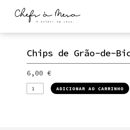
Skip
to
content
Chips de Grão-de-Bi
6,00
€
Quantidade
ADICIONAR AO CARRINHO
de
Chips
de
Grão-
de-