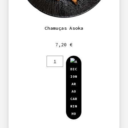
Chamuças Asoka
7,20
€
Quantidade
de
Chamuças
Asoka