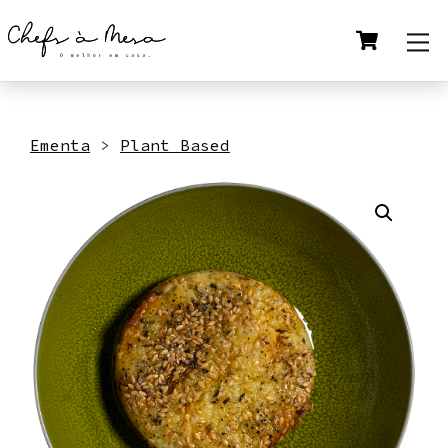
Skip
Cart
M
to
content
Ementa
>
Plant Based