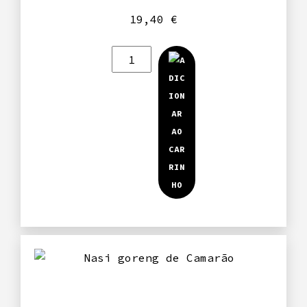
19,40
€
Quantidade
de
Ramen
de
pato
confitado