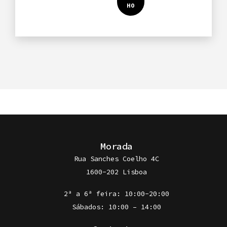
do
Mar
Morada
Rua Sanches Coelho 4C
1600-202 Lisboa
2ª a 6ª feira: 10:00-20:00
Sábados: 10:00 – 14:00