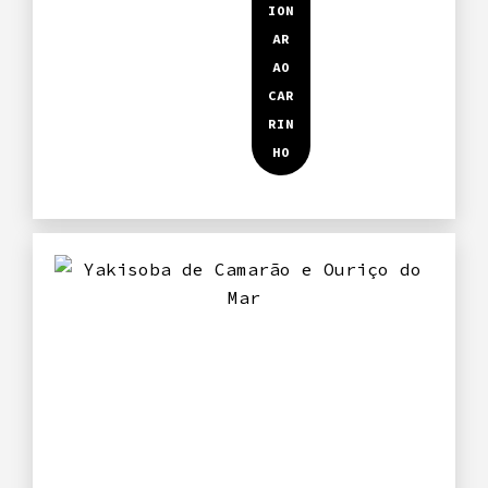
Nasi
goreng
de
Camarão