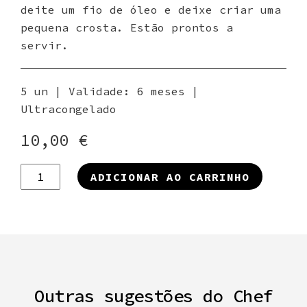
deite um fio de óleo e deixe criar uma
pequena crosta. Estão prontos a
servir.
5 un | Validade: 6 meses |
Ultracongelado
10,00
€
Quantidade
ADICIONAR AO CARRINHO
de
Gyoza
de
Rabo
de
Boi
Outras sugestões do Chef