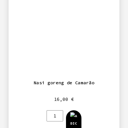
Nasi goreng de Camarão
16,00
€
Quantidade
de