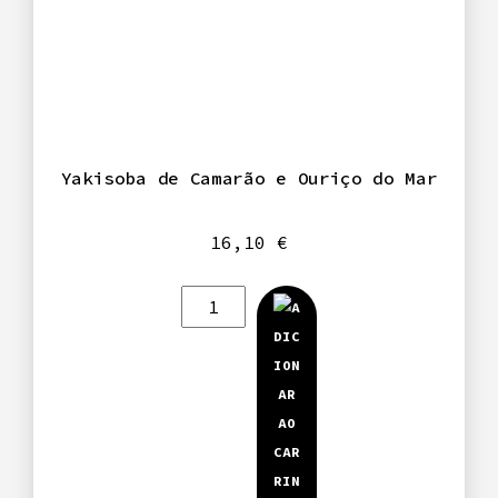
Yakisoba de Camarão e Ouriço do Mar
16,10
€
Quantidade
de
Yakisoba
de
Camarão
e
Ouriço