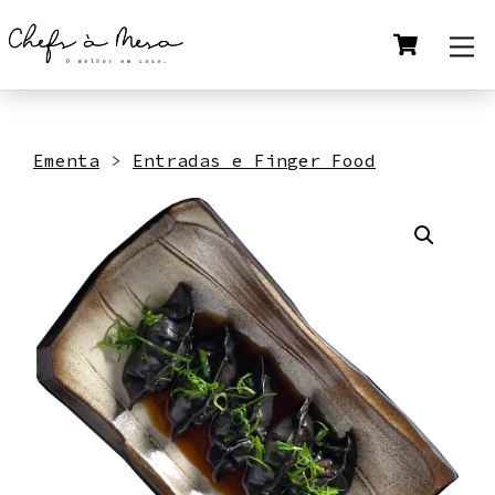
Skip
Cart
M
to
content
Ementa
>
Entradas e Finger Food